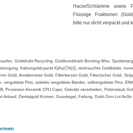
Harze/Schlämme sowie Pa
Flüssige Fraktionen (Gold
bitte nur dicht verpackt und k
rkaufen, Golddraht Recycling, Goldbonddraht Bonding Wire, Sputtertar
Entsorgung, Kaliumgoldcyanid K[Au(CN)2], verbrauchte Goldbäder, Ion
mm Gold, Anodenreste Gold, Filterkerzen Gold, Filtertücher Gold, Str
, vergoldete Pins, selektiv vergoldete Bänder, vollvergoldete Pins, ENI
, Prozessor-Keramik CPU Caps, Gekrätz verarbeiten, Polierstaub Gold,
t Ankauf, Dentalgold Kronen, Gusskegel, Feilung, Gold-Zinn-Lot AuSn
formen