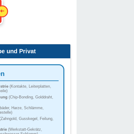
be und Privat
en
strie
(Kontakte, Leiterplatten,
eile)
igung
(Chip-Bonding, Golddraht,
bäder, Harze, Schlämme,
estelle)
Zahngold, Gusskegel, Feilung,
trie
(Werkstatt-Gekrätz,
Waschwasser-Schlamm)