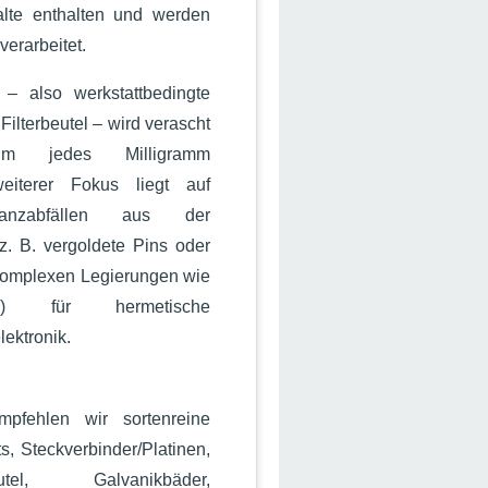
lte enthalten und werden
erarbeitet.
– also werkstattbedingte
Filterbeutel – wird verascht
um jedes Milligramm
eiterer Fokus liegt auf
anzabfällen aus der
z. B. vergoldete Pins oder
komplexen Legierungen wie
Sn) für hermetische
lektronik.
pfehlen wir sortenreine
s, Steckverbinder/Platinen,
erbeutel, Galvanikbäder,