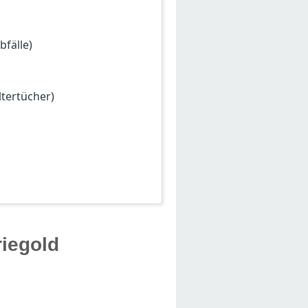
bfälle)
tertücher)
riegold