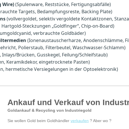
 Wire)
(Spulenware, Reststücke, Fertigungsabfälle)
rauchte Targets, Bedampfungsreste, Backing Plate)
ins
(vollvergoldet, selektiv vergoldete Kontaktzonen, Stanza
 Hartgold-Steckzungen „Goldfinger“, Chip-on-Board)
iumgoldcyanid, verbrauchte Goldbäder)
ltermedien
(Ionenaustauscherharze, Anodenschlämme, Fil
ehricht, Polierstaub, Filterbeutel, Waschwasser-Schlamm)
 Inlays/Brücken, Gusskegel, Feilung/Schleifstaub)
en, Keramikdekor, eingetrocknete Pasten)
n, hermetische Versiegelungen in der Optoelektronik)
Ankauf und Verkauf von Indust
Goldankauf & Recycling von Industriegold
Sie wollen Gold beim Goldhändler
verkaufen
? Aber wo ?