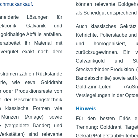
Schmuckankauf.
können relevante Goldgeha
als Scheidgut entsprechend v
neiderte Lösungen für
ktronik, Galvanik und
Auch klassisches Gekrätz 
goldhaltige Abfälle anfallen.
Kehrichte, Polierstäube und 
rarbeitet Ihr Material mit
und homogenisiert, 
 vergütet exakt nach dem
zurückzugewinnen. Ein w
Galvanikgold und St
Steckverbinder-Produktion (
alströmen zählen Rückstände
Bandabschnitte) sowie auf 
strie, wie etwa Golddraht
Gold-Zinn-Loten (Au
n oder Produktionsreste von
Versiegelungen in der Optoe
in der Beschichtungstechnik
Hinweis
ch klassische Formen wie
 Münzen (Anlage) sowie
Für den besten Erlös em
le (vergoldete Bänder) und
Trennung: Golddraht, Target
erkstätten) sind relevante
Gekrätz/Polierstaub/Filt