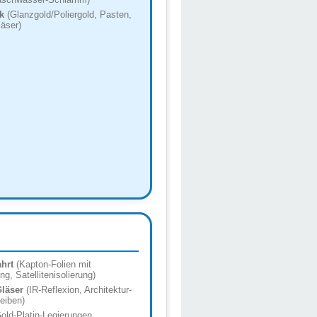
k
(Glanzgold/Poliergold, Pasten,
äser)
hrt
(Kapton-Folien mit
g, Satellitenisolierung)
Gläser
(IR-Reflexion, Architektur-
eiben)
old-Platin-Legierungen,