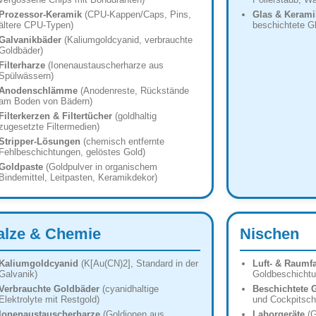
Prozessor-Keramik
(CPU-Kappen/Caps, Pins,
Glas & Kerami
ältere CPU-Typen)
beschichtete Gl
Galvanikbäder
(Kaliumgoldcyanid, verbrauchte
Goldbäder)
Filterharze
(Ionenaustauscherharze aus
Spülwässern)
Anodenschlämme
(Anodenreste, Rückstände
am Boden von Bädern)
Filterkerzen & Filtertücher
(goldhaltig
zugesetzte Filtermedien)
Stripper-Lösungen
(chemisch entfernte
Fehlbeschichtungen, gelöstes Gold)
Goldpaste
(Goldpulver in organischem
Bindemittel, Leitpasten, Keramikdekor)
alze & Chemie
Nischen
Kaliumgoldcyanid
(K[Au(CN)2], Standard in der
Luft- & Raumfa
Galvanik)
Goldbeschichtun
Verbrauchte Goldbäder
(cya­nid­haltige
Beschichtete 
Elektrolyte mit Restgold)
und Cockpitsch
Ionenaustauscherharze
(Goldionen aus
Laborgeräte
(G