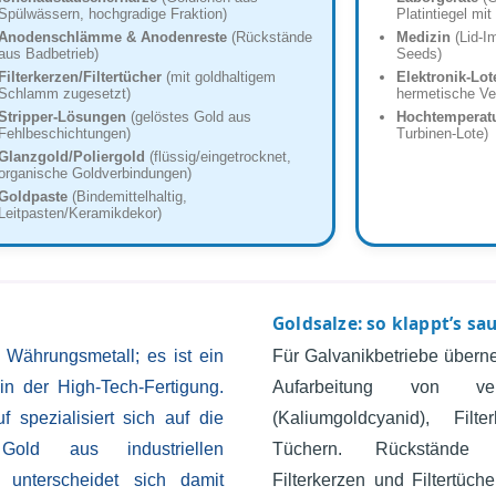
Spülwässern, hochgradige Fraktion)
Platintiegel mit
Anodenschlämme & Anodenreste
(Rückstände
Medizin
(Lid-Im
aus Badbetrieb)
Seeds)
Filterkerzen/Filtertücher
(mit goldhaltigem
Elektronik-Lot
Schlamm zugesetzt)
hermetische Ve
Stripper-Lösungen
(gelöstes Gold aus
Hochtemperatu
Fehlbeschichtungen)
Turbinen-Lote)
Glanzgold/Poliergold
(flüssig/eingetrocknet,
organische Goldverbindungen)
Goldpaste
(Bindemittelhaltig,
Leitpasten/Keramikdekor)
Goldsalze: so klappt’s sa
n Währungsmetall; es ist ein
Für Galvanikbetriebe übern
 in der High-Tech-Fertigung.
Aufarbeitung von ver
f spezialisiert sich auf die
(Kaliumgoldcyanid), Filt
old aus industriellen
Tüchern. Rückstände
 unterscheidet sich damit
Filterkerzen und Filtertüch