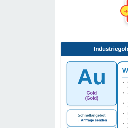
Industriegol
Au
W
Gold
(Gold)
Schnellangebot
→ Anfrage senden