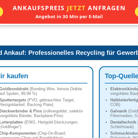
ANKAUFSPREIS
JETZT
ANFRAGEN
Angebot in 30 Min per E-Mail
d Ankauf: Professionelles Recycling für Gewer
ir kaufen
Top-Quell
Goldbonddraht
(Bonding Wire, feinste Drähte
Elektronikindu
auf Spulen, 99,99 %)
vergoldete Baut
Sputtertargets
(PVD, gebrauchtes Target,
Halbleiterfert
Restgoldanteil, Backing Plate)
COB)
Steckverbinder & Pins
(vollvergoldet, selektiv
Galvanik
(Gold
vergoldete Bänder, Backplane-Pins)
Filtermedien, G
Leiterplatten
(ENIG, Hartgold-Steckzungen,
Dentaltechnik
(
„Goldfinger“)
Schleifstaub)
Chip-Komponenten
(Chip-On-Board,
Schmuckindus
vergossene Chips mit Bonddrähten)
Polierstaub, 