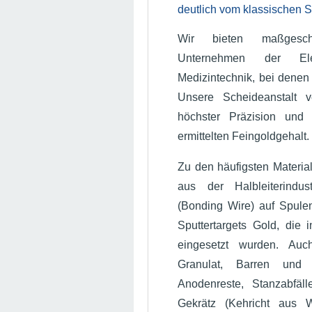
deutlich vom klassischen 
Wir bieten maßgesch
Unternehmen der Ele
Medizintechnik, bei denen 
Unsere Scheideanstalt ve
höchster Präzision und
ermittelten Feingoldgehalt.
Zu den häufigsten Materi
aus der Halbleiterindu
(Bonding Wire) auf Spule
Sputtertargets Gold, die 
eingesetzt wurden. Au
Granulat, Barren und
Anodenreste, Stanzabfäl
Gekrätz (Kehricht aus W