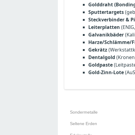
Golddraht (Bonding
Sputtertargets
(geb
Steckverbinder & P
Leiterplatten
(ENIG,
Galvanikbäder
(Kal
Harze/Schlämme/Fi
Gekrätz
(Werkstattk
Dentalgold
(Kronen,
Goldpaste
(Leitpast
Gold-Zinn-Lote
(AuS
Sondermetalle
Seltene Erden